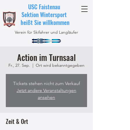
USC Faistenau
Sektion Wintersport
heißt Sie willkommen
Verein für Skifahrer und Langläufer
Action im Turnsaal
Fr., 27. Sep.
  |  
Ort wird bekanntgegeben
Tickets stehen nicht zum Verkauf
Jetzt andere Veranstaltungen
ansehen
Zeit & Ort