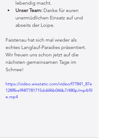
lebendig macht.
Unser Team:
 Danke für euren 
unermüdlichen Einsatz auf und 
abseits der Loipe.
Faistenau hat sich mal wieder als 
echtes Langlauf-Paradies präsentiert. 
Wir freuen uns schon jetzt auf die 
nächsten gemeinsamen Tage im 
Schnee!
https://video.wixstatic.com/video/f77841_87e
128ffbe9f4f7781715dd6f6b046b7/480p/mp4/fil
e.mp4