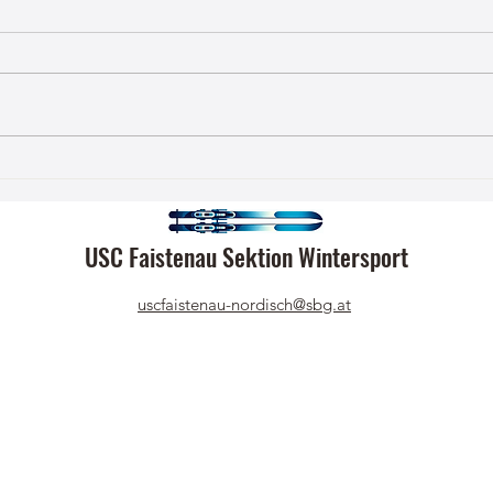
Ein Langlauffest der Extraklasse:
Perfe
Rückblick auf unser Heimrennen!
Volle
❄️🏆
USC Faistenau Sektion Wintersport
uscfaistenau-nordisch@sbg.at