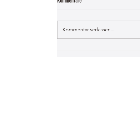
Kommentare
Kommentar verfassen...
❄️ Pistenflitzer & Schneegestöber:
Unser Volksschul-Skirennen war
ein Hit!