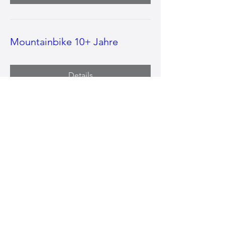
Mountainbike 10+ Jahre
Details
Bouldern 8-9 Jahre
Details
Dance Base 6-7 Jahre